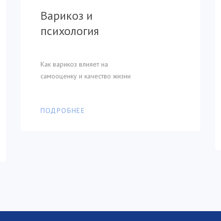
Тренировки для
психология
геморроя
Варикоз и
тонуса вен
психология
Как варикоз влияет на
Чем опасно откладывать визит к
самооценку и качество жизни
врачу
Профилактика варикоза
Как варикоз влияет на
самооценку и качество жизни
ПОДРОБНЕЕ
ПОДРОБНЕЕ
ПОДРОБНЕЕ
ПОДРОБНЕЕ