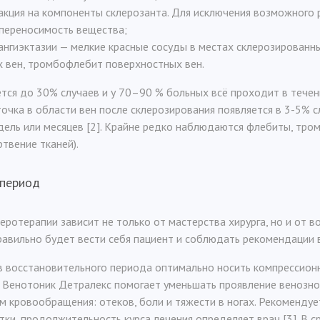
акция на компоненты склерозанта. Для исключения возможного 
 переносимость вещества;
ангиэктазии — мелкие красные сосуды в местах склерозированны
х вен, тромбофлебит поверхностных вен.
ся до 30% случаев и у 70–90 % больных всё проходит в течение
точка в области вен после склерозирования появляется в 3-5% с
дель или месяцев [2]. Крайне редко наблюдаются флебиты, тро
ртвение тканей).
 период
еротерапии зависит не только от мастерства хирурга, но и от 
правильно будет вести себя пациент и соблюдать рекомендации 
в восстановительного периода оптимально носить компрессион
 Венотоник Детралекс помогает уменьшать проявление венозно
м кровообращения: отеков, боли и тяжести в ногах. Рекомендуе
утки, продолжительность курса лечения определяет врач [3]. В 