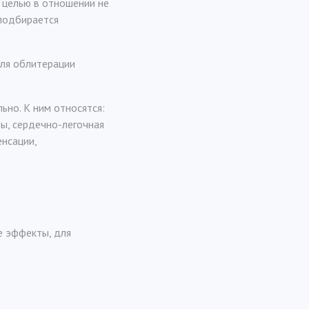
 целью в отношении не
 подбирается
для облитерации
но. К ним относятся:
ы, сердечно-легочная
нсации,
е эффекты, для