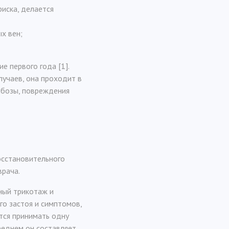
риска, делается
х вен;
 первого года [1].
лучаев, она проходит в
мбозы, повреждения
восстановительного
врача.
ный трикотаж и
го застоя и симптомов,
тся принимать одну
среднем он составляет