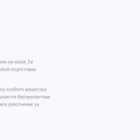
ен на ногах. Ее
собой подготовки
ену особого вещества
разуется беспросветная
еся уплотнение за