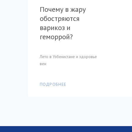
Когда обращаться к
обостряются
обостряются
Почему в жару
врачу при
варикоз и
варикоз и
обостряются
варикозе?
геморрой?
геморрой?
варикоз и
геморрой?
Симптомы варикоза
Лето в Узбекистане и здоровье
Лето в Узбекистане и здоровье
вен
вен
Лето в Узбекистане и здоровье
вен
ПОДРОБНЕЕ
ПОДРОБНЕЕ
ПОДРОБНЕЕ
ПОДРОБНЕЕ