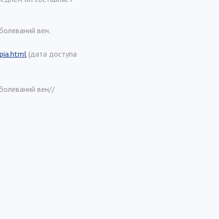
болеваний вен.
pia.html
(дата доступа
болеваний вен//