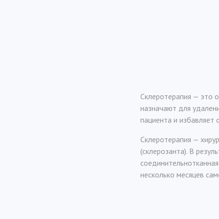
Склеротерапия — это о
назначают для удалени
пациента и избавляет 
Склеротерапия — хирур
(склерозанта). В резул
соединительнотканная 
несколько месяцев сам