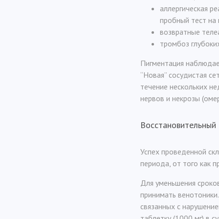
аллергическая ре
пробный тест на
возвратные теле
тромбоз глубоки
Пигментация наблюдает
“Новая” сосудистая се
течение нескольких не
нервов и некрозы (оме
Восстановительный
Успех проведенной скл
периода, от того как 
Для уменьшения сроко
принимать венотоники.
связанных с нарушение
таблетку (1000 мг) в с