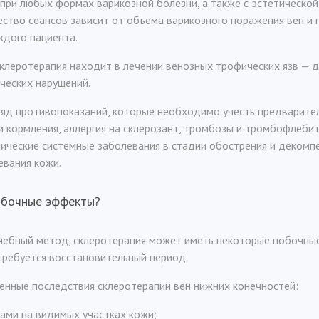
при любых формах варикозной болезни, а также с эстетической
ество сеансов зависит от объема варикозного поражения вен и
ждого пациента.
клеротерапия находит в лечении венозных трофических язв — 
ческих нарушений.
яд противопоказаний, которые необходимо учесть предваритель
 кормления, аллергия на склерозант, тромбозы и тромбофлебит
ические системные заболевания в стадии обострения и декомпе
евания кожи.
обочные эффекты?
ечебный метод, склеротерапия может иметь некоторые побочны
требуется восстановительный период.
енные последствия склеротерапии вен нижних конечностей:
нами на видимых участках кожи;