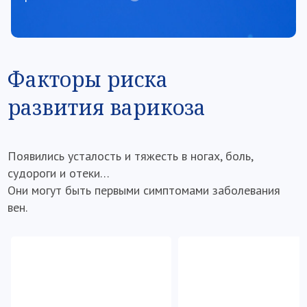
помогает уменьшить отеки и боль в ногах
Детралекс® помогает бороться с варикозом на
любой стадии, начиная с самых ранних
(усталость, тяжесть и боль в ногах) и
способствует предотвращению дальнейшего
развития болезни.
Факторы риска
развития варикоза
Появились усталость и тяжесть в ногах, боль,
судороги и отеки…
Они могут быть первыми симптомами заболевания