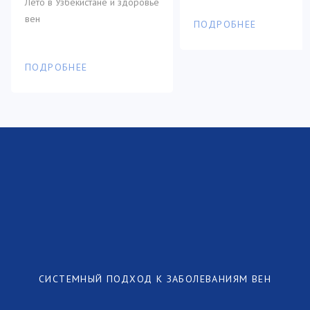
Почему в жару
Варикоз и
обостряются
психология
варикоз и
геморрой?
Как варикоз влияет на
самооценку и качество жи
Лето в Узбекистане и здоровье
вен
ПОДРОБНЕЕ
ПОДРОБНЕЕ
СИСТЕМНЫЙ ПОДХОД К ЗАБОЛЕВАНИЯМ ВЕН