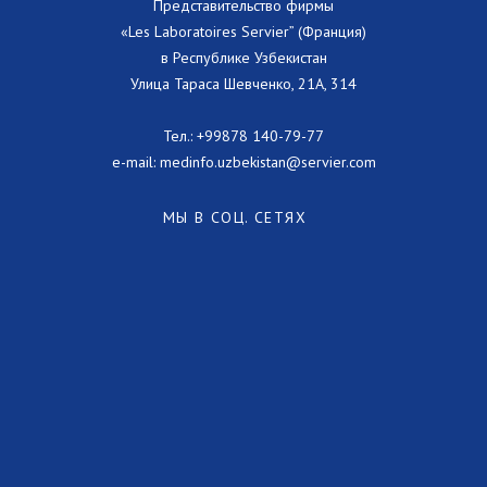
Представительство фирмы
«Les Laboratoires Servier” (Франция)
в Республике Узбекистан
Улица Тараса Шевченко, 21А, 314
Тел.:
+99878 140-79-77
e-mail:
medinfo.uzbekistan@servier.com
МЫ В СОЦ. СЕТЯХ
Сообщить о нежелательном явлении
Политика в отношении персональных данных
© Сервье 2023