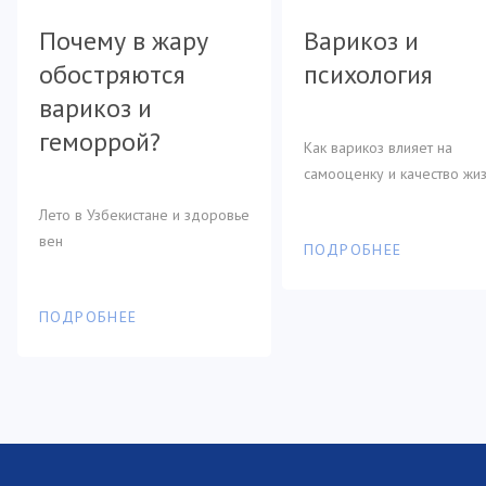
Когда обращаться
Тренировки дл
обостряются
обостряются
психология
геморроя
Почему в жару
Варикоз и
к врачу при
тонуса вен
варикоз и
варикоз и
обостряются
психология
варикозе?
геморрой?
геморрой?
варикоз и
Как варикоз влияет на
Чем опасно откладывать ви
самооценку и качество жи
к врачу
геморрой?
Профилактика варикоза
Как варикоз влияет на
Симптомы варикоза
Лето в Узбекистане и здоровье
Лето в Узбекистане и здоровье
самооценку и качество жи
вен
вен
ПОДРОБНЕЕ
ПОДРОБНЕЕ
Лето в Узбекистане и здоровье
ПОДРОБНЕЕ
вен
ПОДРОБНЕЕ
ПОДРОБНЕЕ
ПОДРОБНЕЕ
ПОДРОБНЕЕ
ПОДРОБНЕЕ