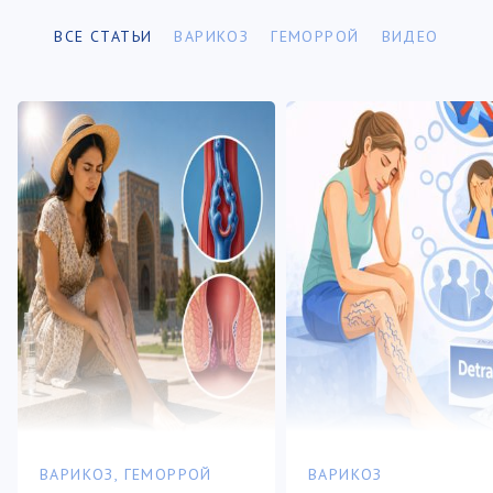
ВСЕ СТАТЬИ
ВАРИКОЗ
ГЕМОРРОЙ
ВИДЕО
ВАРИКОЗ, ГЕМОРРОЙ
ВАРИКОЗ, ГЕМОРРОЙ
ВАРИКОЗ
ГЕМОРРОЙ
ВИДЕО
ВИДЕО
ВАРИКОЗ, ГЕМОРРОЙ
ВАРИКОЗ
Почему в жару
Почему в жару
Варикоз и
Осложнения