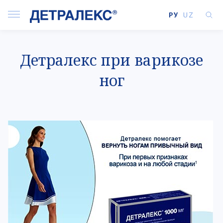
РУ
UZ
Детралекс при варикозе
ног