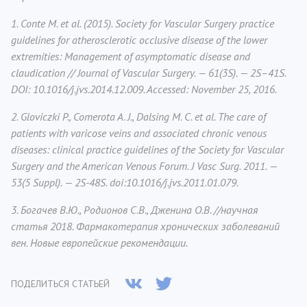
1. Conte M. et al. (2015). Society for Vascular Surgery practice
guidelines for atherosclerotic occlusive disease of the lower
extremities: Management of asymptomatic disease and
claudication // Journal of Vascular Surgery. — 61(3S). — 2S–41S.
DOI: 10.1016/j.jvs.2014.12.009. Accessed: November 25, 2016.
2. Gloviczki P., Comerota A. J., Dalsing M. C. et al. The care of
patients with varicose veins and associated chronic venous
diseases: clinical practice guidelines of the Society for Vascular
Surgery and the American Venous Forum. J Vasc Surg. 2011. —
53(5 Suppl). — 2S-48S. doi:10.1016/j.jvs.2011.01.079.
3. Богачев В.Ю., Родионов С.В., Дженина О.В. //научная
статья
2018.
Фармакотерапия хронических заболеваний
вен. Новые европейские рекомендации.
ПОДЕЛИТЬСЯ СТАТЬЕЙ