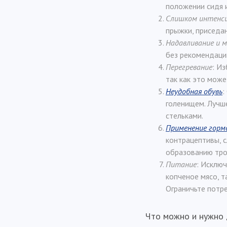
положении сидя 
Слишком интенси
прыжки, приседан
Надавливание и 
без рекомендаци
Перегревание
: И
так как это може
Неудобная обувь
:
голенищем. Лучш
стельками.
Применение горм
контрацептивы, с
образованию тро
Питание
: Исключ
копченое мясо, т
Ограничьте потре
Что можно и нужно 