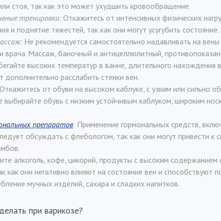
или стоя, так как это может ухудшить кровообращение.
вные тренировки
: Откажитесь от интенсивных физических нагруз
ия и поднятие тяжестей, так как они могут усугубить состояние.
массаж
: Не рекомендуется самостоятельно надавливать на вены
и врача. Массаж, баночный и антицеллюлитный, противопоказан
збегайте высоких температур в ванне, длительного нахождения 
т дополнительно расслабить стенки вен.
 Откажитесь от обуви на высоком каблуке, с узким или сильно 
е выбирайте обувь с низким устойчивым каблуком, широким нос
ональных препаратов
: Применение гормональных средств, вклю
ледует обсуждать с флебологом, так как они могут привести к 
мбов.
ите алкоголь, кофе, цикорий, продукты с высоким содержанием 
ак как они негативно влияют на состояние вен и способствуют п
бление мучных изделий, сахара и сладких напитков.
делать при варикозе?