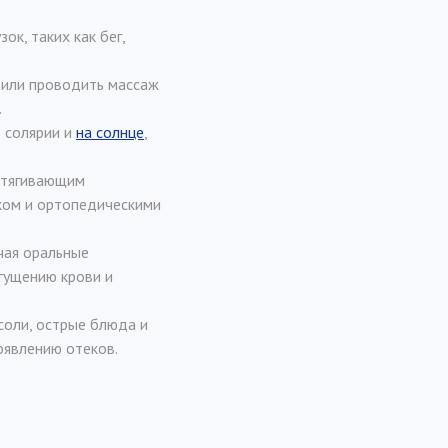
ок, таких как бег,
 или проводить массаж
.
в солярии и
на солнце
,
обтягивающим
ком и ортопедическими
чая оральные
сгущению крови и
соли, острые блюда и
оявлению отеков.