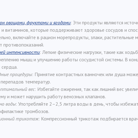
он овощами, фруктами и ягодами
: Эти продукты являются источ
и витаминов, которые поддерживают здоровье сосудов и спо
льно, включайте в рацион морепродукты, злаки, растительные м
т противопоказаний.
ней интенсивности
: Легкие физические нагрузки, такие как ходьб
реплению мышц и улучшению работы сосудистой системы. В кон
 сердца.
ные процедуры
: Принятие контрастных ванночек или душа може
 перепадов температур.
оптимальный вес
: Избегайте ожирения, так как лишний вес увели
ему и может нарушить работу венозных клапанов.
но воды
: Употребляйте 2–2,5 литра воды в день, чтобы избежа
офилактике тромбозов.
сионный трикотаж
: Компрессионный трикотаж подбирается вра