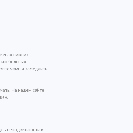
 венах нижних
ению болевых
имптомами и замедлить
имать. На нашем сайте
вен.
дов неподвижности в