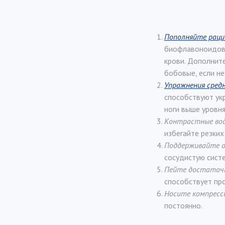
Пополняйте раци
биофлавоноидов 
крови. Дополните
бобовые, если не
Упражнения сред
способствуют ук
ноги выше уровня
Контрастные вод
избегайте резких
Поддерживайте 
сосудистую сист
Пейте достаточ
способствует пр
Носите компрес
постоянно.