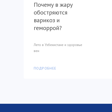
Когда обращаться к
обостряются
обостряются
Почему в жару
врачу при
варикоз и
варикоз и
обостряются
варикозе?
геморрой?
геморрой?
варикоз и
геморрой?
Симптомы варикоза
Лето в Узбекистане и здоровье
Лето в Узбекистане и здоровье
вен
вен
Лето в Узбекистане и здоровье
вен
ПОДРОБНЕЕ
ПОДРОБНЕЕ
ПОДРОБНЕЕ
ПОДРОБНЕЕ