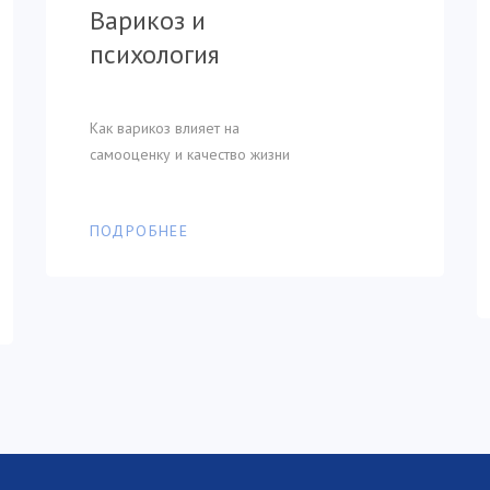
Тренировки для
психология
геморроя
Варикоз и
тонуса вен
психология
Как варикоз влияет на
Чем опасно откладывать визит к
самооценку и качество жизни
врачу
Профилактика варикоза
Как варикоз влияет на
самооценку и качество жизни
ПОДРОБНЕЕ
ПОДРОБНЕЕ
ПОДРОБНЕЕ
ПОДРОБНЕЕ