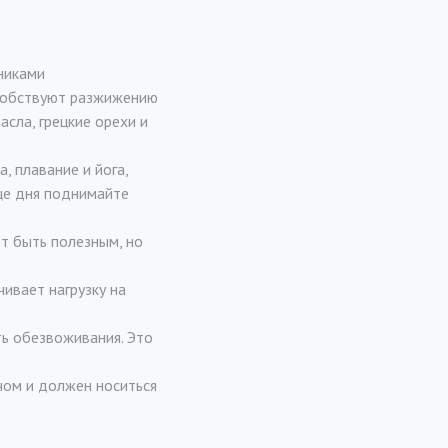
никами
собствуют разжижению
асла, грецкие орехи и
а, плавание и йога,
це дня поднимайте
т быть полезным, но
чивает нагрузку на
ть обезвоживания. Это
чом и должен носиться