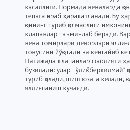
касаллиги. Нормада веналарда қон
тепага қараб ҳаракатланади. Бу ҳ
қоннинг туриб қолмаслиги имконин
клапанлар таъминлаб беради. Ва
вена томирлари деворлари яллиғ
тонусини йўқотади ва кенгайиб ке
Натижада клапанлар фаолияти ҳ
бузилади: улар тўлиқ “беркилмай” қ
туриб қолади, шиш юзага келади, в
яллиғланиш кучаяди.