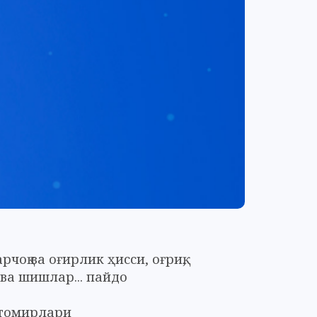
рчоқ ва оғирлик ҳисси, оғриқ,
ва шишлар... пайдо
 томирлари