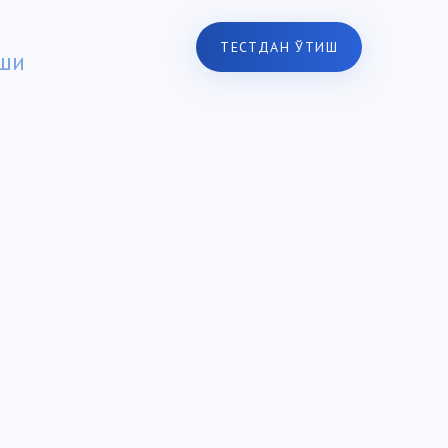
ТЕСТДАН ЎТИШ
ши