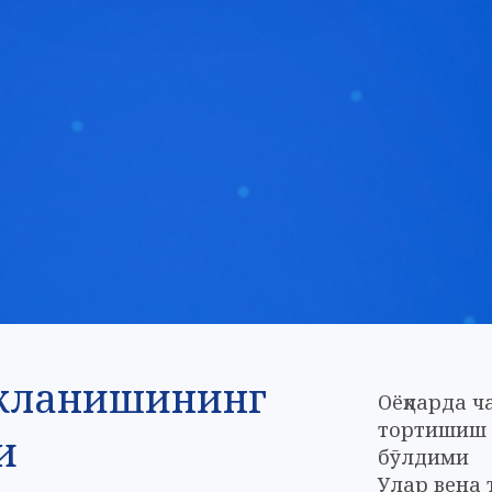
жланишининг
Оёқларда ча
тортишиш 
и
бўлдими
Улар вена