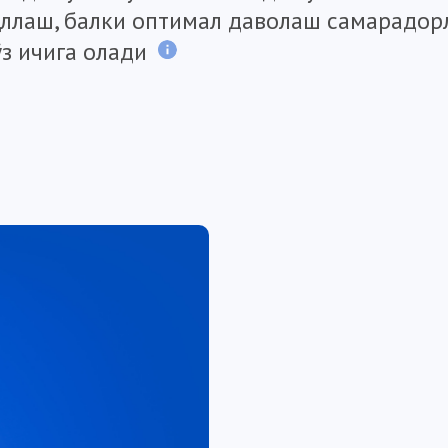
қўллаш, балки оптимал даволаш самарадо
ўз ичига олади