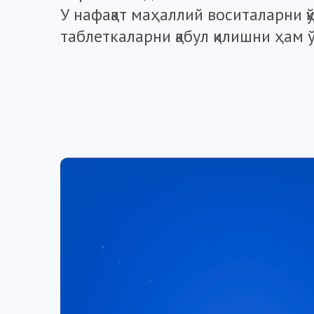
У нафақат маҳаллий воситаларни 
таблеткаларни қабул қилишни ҳам 