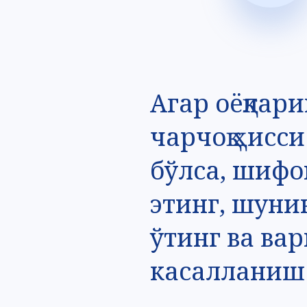
Агар оёқлар
чарчоқ ҳисс
бўлса, шифо
этинг, шуни
ўтинг ва ва
касалланиш 