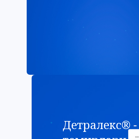
Детралекс® -
*