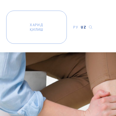
ХАРИД
РУ
UZ
ҚИЛИШ