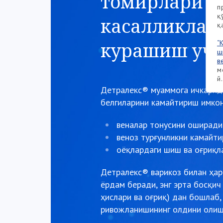
томирлари
п
қ
касалликлар
қ
курашиш учу
“
ш
в
м
й
Детралекс® муаммога ичкарида
белгиларини камайтириш имко
веналар тонусини оширади
веноз турғунликни камайт
оёқлардаги шиш ва оғриқл
Детралекс® варикоз билан ҳа
ёрдам беради, энг эрта босқич
ҳислари ва оғриқ) дан бошлаб,
ривожланишининг олдини олиш