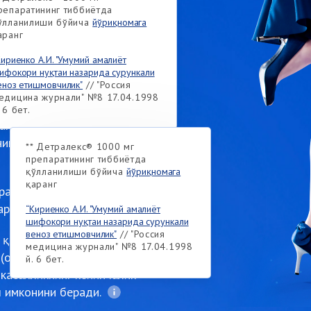
репаратининг тиббиётда
ўлланилиши бўйича
йўриқномага
и билан
аранг
н!
Кириенко А.И. "Умумий амалиёт
ифокори нуқтаи назарида сурункали
еноз етишмовчилик"
// "Россия
едицина журнали" №8 17.04.1998
. 6 бет.
н таъсир қилган ҳолда, варикоз
нини беради:
** Детралекс® 1000 мг
препаратининг тиббиётда
қўлланилиши бўйича
йўриқномага
қаранг
иради
арни камайтиришда кўмак беради
“Кириенко А.И. "Умумий амалиёт
шифокори нуқтаи назарида сурункали
веноз етишмовчилик"
// "Россия
р қандай босқичда курашишга
медицина журнали" №8 17.04.1998
 (оёқлардаги чарчоқ, оғирлик
й. 6 бет.
 касалликнинг кейинчалик
 имконини беради.