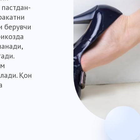
 пастдан-
аракатни
и берувчи
рикозда
ланади,
тади.
ам
олади. Қон
а