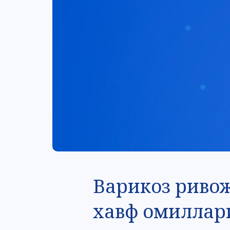
Варикоз риво
хавф омиллар