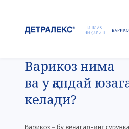
ИШЛАБ
ВАРИКО
ЧИҚАРИШ
Варикоз нима
ва у қандай юзаг
келади?
Варикоз – бу веналарнинг сурунк