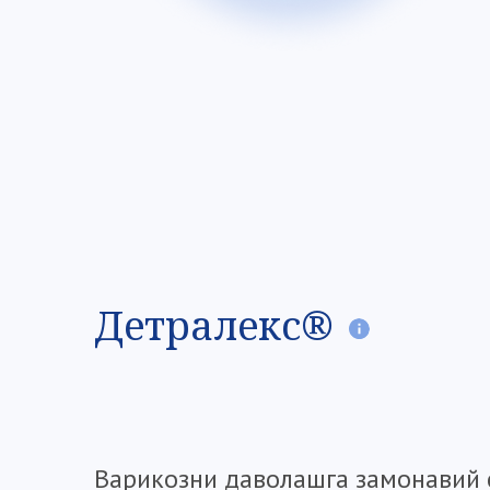
Детралекс®
Варикозни даволашга замонавий 