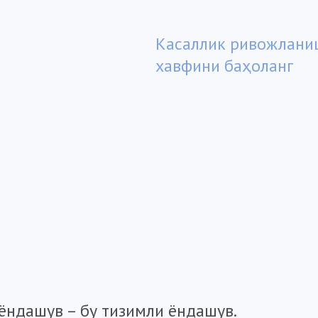
Касаллик ривожлани
хавфини баҳоланг
ёндашув – бу тизимли ёндашув.