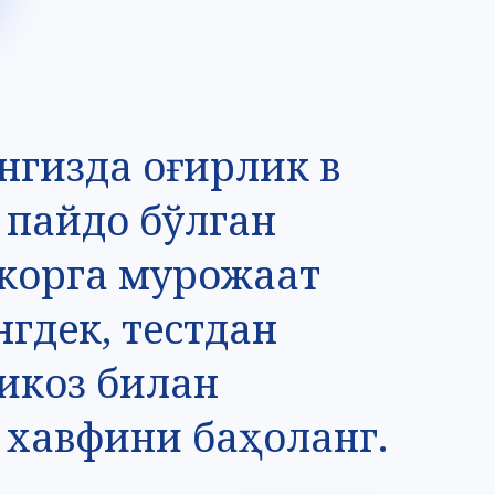
ингизда оғирлик в
и пайдо бўлган
корга мурожаат
нгдек, тестдан
рикоз билан
хавфини баҳоланг.