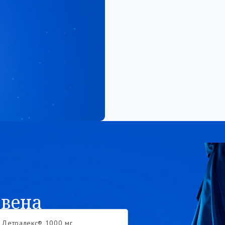
 вена
* Детралекс® 1000 мг