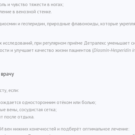
оль и чувство тяжести в ногах;
ение в венозной стенке.
диосмин и гесперидин, природные флавоноиды, которые укрепл
х исследований, при регулярном приёме Детралекс уменьшает 
сти и улучшает качество жизни пациентов (
Diosmin-Hesperidin i
 врачу
ту, если:
вождается односторонним отёком или болью;
ые вены, сосудистая сетка;
ят после отдыха.
И вен нижних конечностей и подберёт оптимальное лечение: