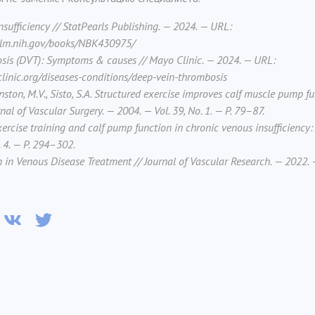
Insufficiency // StatPearls Publishing. — 2024. — URL:
nlm.nih.gov/books/NBK430975/
sis (DVT): Symptoms & causes // Mayo Clinic. — 2024. — URL:
inic.org/diseases-conditions/deep-vein-thrombosis
Johnston, M.V., Sisto, S.A. Structured exercise improves calf muscle pump 
rnal of Vascular Surgery. — 2004. — Vol. 39, No. 1. — P. 79–87.
. Exercise training and calf pump function in chronic venous insufficiency
. 4. — P. 294–302.
in Venous Disease Treatment // Journal of Vascular Research. — 2022. — 