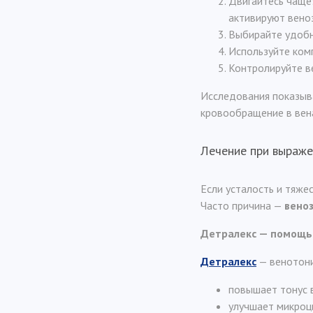
Двигайтесь чаще
активируют вено
Выбирайте удобн
Используйте комп
Контролируйте ве
Исследования показыв
кровообращение в венах 
Лечение при выраже
Если усталость и тяже
Часто причина —
вено
Детралекс — помощь 
Детралекс
— венотони
повышает тонус 
улучшает микроц