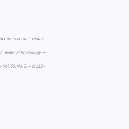
function in chronic venous
: A review // Phlebology. —
Vol. 59, No. 3. — P. 112–