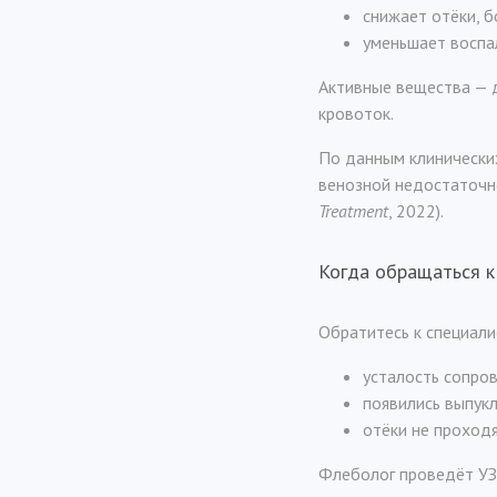
снижает отёки, б
уменьшает воспал
Активные вещества — 
кровоток.
По данным клинически
венозной недостаточно
Treatment
, 2022).
Когда обращаться к
Обратитесь к специалис
усталость сопро
появились выпукл
отёки не проход
Флеболог проведёт УЗ