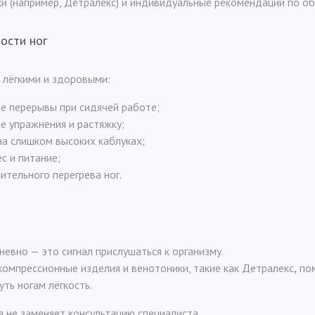
и (например, Детралекс) и индивидуальные рекомендации по об
ости ног
 лёгкими и здоровыми:
те перерывы при сидячей работе;
е упражнения и растяжку;
на слишком высоких каблуках;
с и питание;
ительного перегрева ног.
невно — это сигнал прислушаться к организму.
компрессионные изделия и венотоники, такие как Детралекс
,
пом
ть ногам лёгкость.
 не заменяет консультацию специалиста.