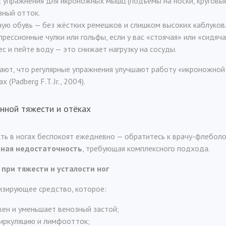
: упражнения для икроножных мышц (подъёмы на носки, круговы
зный отток.
ую обувь — без жёстких ремешков и слишком высоких каблуков
рессионные чулки или гольфы, если у вас «стоячая» или «сидяча
с и пейте воду — это снижает нагрузку на сосуды.
ают, что регулярные упражнения улучшают работу «икроножной
(Padberg F.T. Jr., 2004).
нной тяжести и отёках
сть в ногах беспокоят ежедневно — обратитесь к врачу-флеболо
зная недостаточность
, требующая комплексного подхода.
при тяжести и усталости ног
зирующее средство, которое:
вен и уменьшает венозный застой;
иркуляцию и лимфоотток;