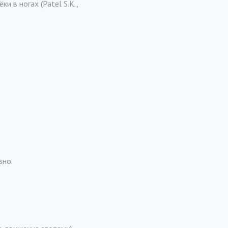
 в ногах (Patel S.K.,
вно.