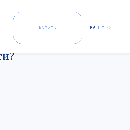
КУПИТЬ
РУ
UZ
ги?