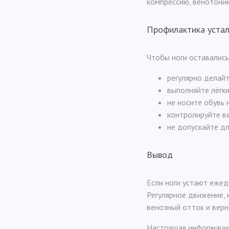
компрессию, венотоник
Профилактика устал
Чтобы ноги оставались
регулярно делай
выполняйте лёгки
не носите обувь 
контролируйте ве
не допускайте дл
Вывод
Если ноги устают ежед
Регулярное движение, 
венозный отток и верну
Настоящая информация