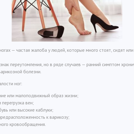
 ногах — частая жалоба у людей, которые много стоят, сидят ил
знак переутомления, но в ряде случаев — ранний симптом хрон
арикозной болезни.
лости ног:
ние или малоподвижный образ жизни;
 перегрузка вен;
увь или высокие каблуки;
предрасположенность к варикозу;
ного кровообращения.