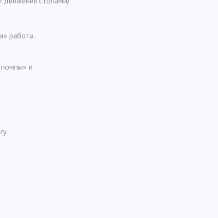
е движения стопами)
.
я» работа.
 помпы» и
гу.