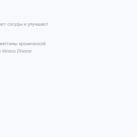
яют сосуды и улучшают
симптомы хронической
n Venous Disease