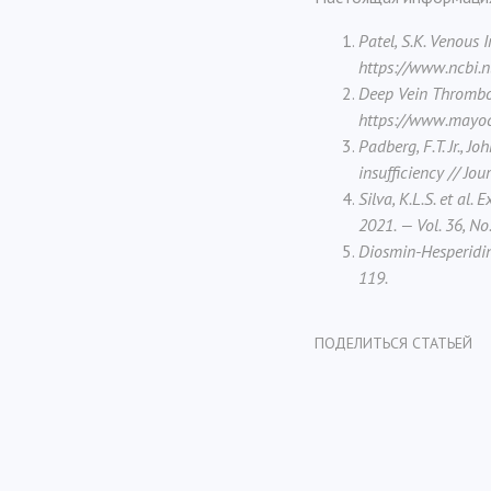
Patel, S.K. Venous 
https://www.ncbi.
Deep Vein Thrombo
https://www.mayocl
Padberg, F.T. Jr., 
insufficiency // Jou
Silva, K.L.S. et al
2021. — Vol. 36, No
Diosmin-Hesperidin 
119.
ПОДЕЛИТЬСЯ СТАТЬЕЙ