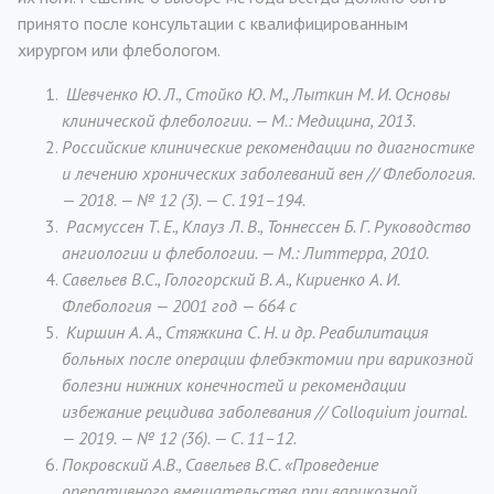
принято после консультации с квалифицированным
хирургом или флебологом.
Шевченко Ю. Л., Стойко Ю. М., Лыткин М. И. Основы
клинической флебологии. — М.: Медицина, 2013.
Российские клинические рекомендации по диагностике
и лечению хронических заболеваний вен // Флебология.
— 2018. — № 12 (3). — С. 191–194.
Расмуссен Т. Е., Клауз Л. В., Тоннессен Б. Г. Руководство
ангиологии и флебологии. — М.: Литтерра, 2010.
Савельев В.С., Гологорский В. А., Кириенко А. И.
Флебология — 2001 год — 664 с
Киршин А. А., Стяжкина С. Н. и др. Реабилитация
больных после операции флебэктомии при варикозной
болезни нижних конечностей и рекомендации
избежание рецидива заболевания // Colloquium journal.
— 2019. — № 12 (36). — С. 11–12.
Покровский А.В., Савельев В.С. «Проведение
оперативного вмешательства при варикозной