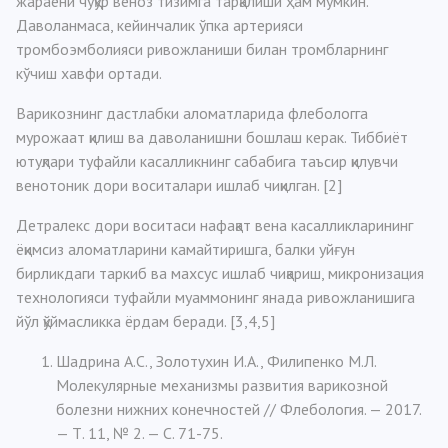
жараёни чуқур веноз тизимга тарқалиши ҳам мумкин.
Даволанмаса, кейинчалик ўпка артерияси
тромбоэмболияси ривожланиши билан тромбларнинг
кўчиш хавфи ортади.
Варикознинг дастлабки аломатларида флебологга
мурожаат қилиш ва даволанишни бошлаш керак. Тиббиёт
ютуқлари туфайли касалликнинг сабабига таъсир қилувчи
венотоник дори воситалари ишлаб чиқилган. [2]
Детралекс дори воситаси нафақат вена касалликларининг
ёқимсиз аломатларини камайтиришга, балки уйғун
бирликдаги таркиб ва махсус ишлаб чиқариш, микронизация
технологияси туфайли муаммонинг янада ривожланишига
йўл қўймасликка ёрдам беради. [3,4,5]
Шадрина А.С., Золотухин И.А., Филипенко М.Л.
Молекулярные механизмы развития варикозной
болезни нижних конечностей // Флебология. — 2017.
— Т. 11, № 2. — С. 71-75.