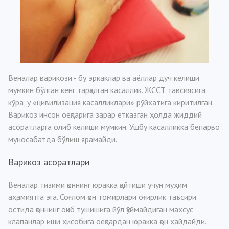
Веналар варикози - бу эркаклар ва аёллар дуч келиши
мумкин бўлган кенг тарқалган касаллик. ЖССТ тавсиясига
кўра, у «цивилизация касалликлари» рўйхатига киритилган.
Варикоз инсон оёқларига зарар етказган ҳолда жиддий
асоратларга олиб келиши мумкин. Ушбу касалликка бепарво
муносабатда бўлиш ярамайди.
Варикоз асоратлари
Веналар тизими қоннинг юракка қайтиши учун муҳим
аҳамиятга эга. Соғлом қон томирлари оғирлик таъсири
остида қоннинг оқиб тушишига йўл қўймайдиган махсус
клапанлар иши ҳисобига оёқлардан юракка қон ҳайдайди.