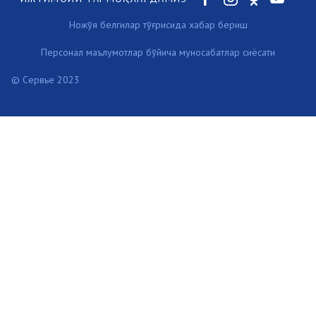
Ножўя белгилар тўғрисида хабар бериш
Персонал маълумотлар бўйича муносабатлар сиёсати
© Сервье 2023