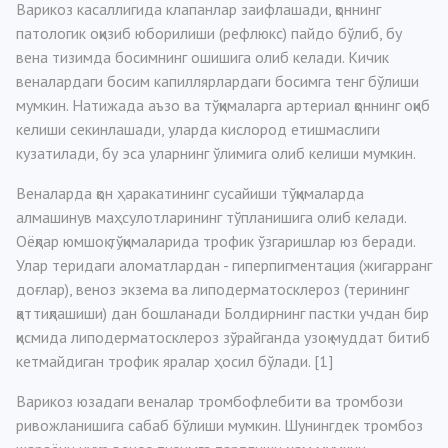
Варикоз касаллигида клапанлар заифлашади, қоннинг
патологик оқизиб юборилиши (рефлюкс) пайдо бўлиб, бу
вена тизимда босимнинг ошишига олиб келади. Кичик
веналардаги босим капиллярлардаги босимга тенг бўлиши
мумкин. Натижада аъзо ва тўқималарга артериал қоннинг оқиб
келиши секинлашади, уларда кислород етишмаслиги
кузатилади, бу эса уларнинг ўлимига олиб келиши мумкин.
Веналарда қон ҳаракатининг сусайиши тўқималарда
алмашинув маҳсулотларининг тўпланишига олиб келади.
Оёқлар юмшоқ тўқималарида трофик ўзгаришлар юз беради.
Улар теридаги аломатлардан - гиперпигментация (жигарранг
доғлар), веноз экзема ва липодерматосклероз (терининг
қаттиқлашиши) дан бошланади Болдирнинг пастки учдан бир
қисмида липодерматосклероз зўрайганда узоқ муддат битиб
кетмайдиган трофик яралар ҳосил бўлади. [1]
Варикоз юзадаги веналар тромбофлебити ва тромбози
ривожланишига сабаб бўлиши мумкин. Шунингдек тромбоз