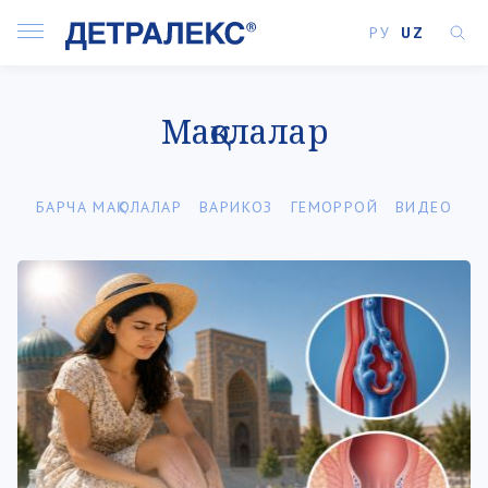
РУ
UZ
Мақолалар
БАРЧА МАҚОЛАЛАР
ВАРИКОЗ
ГЕМОРРОЙ
ВИДЕО