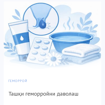
ГЕМОРРОЙ
Ташқи геморройни даволаш