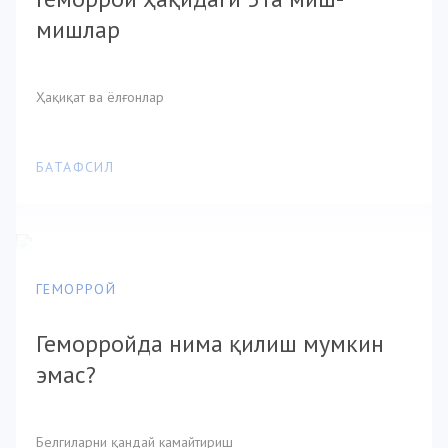
мишлар
Ҳақиқат ва ёлғонлар
БАТАФСИЛ
ГЕМОРРОЙ
Геморройда нима қилиш мумкин
эмас?
Белгиларни қандай камайтириш