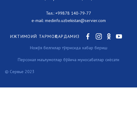
Тел.:
+99878 140-79-77
e-mail:
medinfo.uzbekistan@servier.com
ИЖТИМОИЙ ТАРМОҚЛАРДАМИЗ
Ножўя белгилар тўғрисида хабар бериш
Персонал маълумотлар бўйича муносабатлар сиёсати
© Сервье 2023