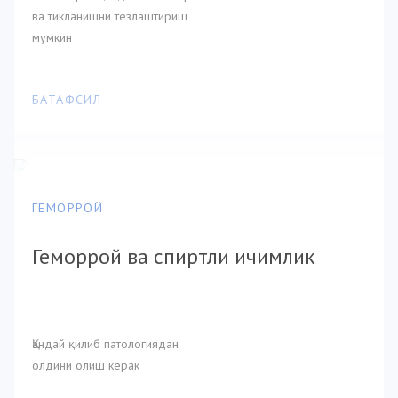
ва тикланишни тезлаштириш
мумкин
БАТАФСИЛ
ГЕМОРРОЙ
Геморрой ва спиртли ичимлик
Қандай қилиб патологиядан
олдини олиш керак