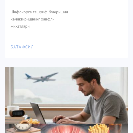
Шифокорга ташриф буюришни
кечиктиришнинг хавфли
жиҳатлари
БАТАФСИЛ