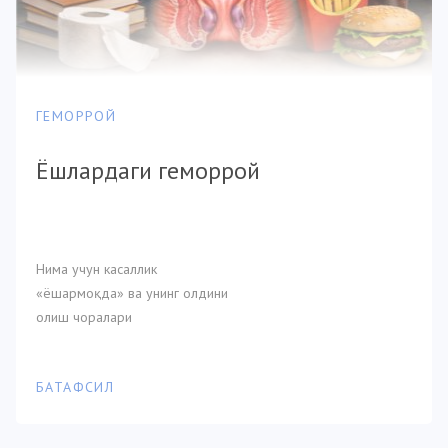
ГЕМОРРОЙ
Ёшлардаги геморрой
Нима учун касаллик
«ёшармоқда» ва унинг олдини
олиш чоралари
БАТАФСИЛ