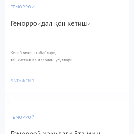
ГЕМОРРОЙ
Геморроидал қон кетиши
Келиб чиқиш сабаблари,
ташхислаш ва даволаш усуллари
БАТАФСИЛ
ГЕМОРРОЙ
Геморрой ҳақидаги 5та миш-