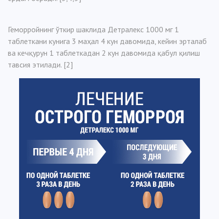
Геморройнинг ўткир шаклида Детралекс 1000 мг 1
таблеткани кунига 3 маҳал 4 кун давомида, кейин эрталаб
ва кечқурун 1 таблеткадан 2 кун давомида қабул қилиш
тавсия этилади. [2]