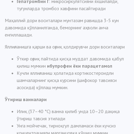
Гепатромбин Г
: микросиркулятсияни яхшилайди,
тугунларда тромбоз хавфини пасайтиради
Маҳаллий дори воситалари мунтазам равишда 3-5 кун
давомида қўлланилганда, беморнинг аҳволи анча
енгиллашади.
Яллиғланишга қарши ва оғриқ қолдирувчи дори воситалари
Ўткир оғриқ пайтида қисқа муддат давомида қабул
қилиш мумкин
ибупрофен ёки парацетамол
Кучли яллиғланиш ҳолатида кортикостероидли
шамчаларнинг қисқа курсини (шифокор тавсияси
асосида) қўллаш мумкин.
Ўтириш ванналари
Илиқ (37–40 °C) ванна қилиб унда 10–20 дақиқа
ўтириш тавсия этилади
Унга мойчечак, тирноқгул дамламаси ёки кучсиз
концентрацияли марганцовка қўшиш мумкин