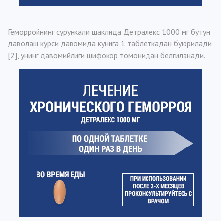
Геморройнинг сурункали шаклида Детралекс 1000 мг бутун
даволаш курси давомида кунига 1 таблеткадан буюрилади
[2], унинг давомийлиги шифокор томонидан белгиланади.