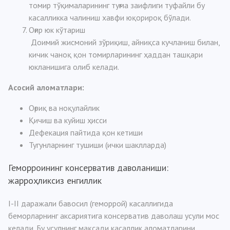
томир тўқималарининг туғма заифлиги туфайли бу
касалликка чалиниш хавфи юқорироқ бўлади.
Оғир юк кўтариш
Доимий жисмоний зўриқиш, айниқса кучланиш билан,
кичик чаноқ қон томирларининг ҳаддан ташқари
юкланишига олиб келади.
Асосий аломатлари:
Оғриқ ва ноқулайлик
Қичиш ва куйиш ҳисси
Дефекация пайтида қон кетиши
Тугунларнинг тушиши (ички шаклларда)
Геморроининг консерватив даволаниши:
жарроҳликсиз енгиллик
I-II даражали бавосил (геморрой) касаллигида
беморларнинг аксариятига консерватив даволаш усули мос
келади. Бу усулнинг мақсади касаллик аломатларини