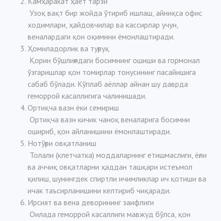
Камҳаракат ҳаёт тарзи
Узоқ вақт бир жойда ўтириб ишлаш, айниқса офис
ходимлари, ҳайдовчилар ва кассирлар учун,
веналардаги қон оқимини ёмонлаштиради.
Ҳомиладорлик ва туғруқ
Қорин бўшлиғидаги босимнинг ошиши ва гормонал
ўзгаришлар қон томирлар тонусининг пасайишига
сабаб бўлади. Кўплаб аёллар айнан шу даврда
геморрой касаллигига чалинишади.
Ортиқча вазн ёки семириш
Ортиқча вазн кичик чаноқ веналарига босимни
ошириб, қон айланишини ёмонлаштиради.
Нотўғри овқатланиш
Толали (клетчатка) моддаларнинг етишмаслиги, ёғли
ва аччиқ овқатларни ҳаддан ташқари истеъмол
қилиш, шунингдек спиртли ичимликлар ич қотиши ва
ичак таъсирланишини келтириб чиқаради.
Ирсият ва вена деворининг заифлиги
Оилада геморрой касаллиги мавжуд бўлса, қон