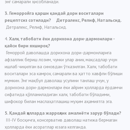
энг самарали ҳисобланади.
3. Геморройга қарши қандай дори воситалари
рецептсиз сотилади? Детралекс, Релиф, Натальсид.
Детралекс, Релиф, Натальсид.
4.
Халқ табобати ёки дорихона дори-дармонлари -
қайси бири яхшироқ?
Геморрой даволашда дорихона дори-дармонларига
афзаллик бериш лозим, чунки улар аниқ мақсадлар учун
ишлаб чиқилган ва синовдан ўтказилган. Халқ табобати
воситалари эса камроқ самарали ва ҳатто хавфли бўлиши
мумкин. Энг мақбул даволаш усулини танлаш учун, у
дорихона дори-дармонлари ёки айрим ҳолларда ёрдамчи
сифатида қўлланиладиган халқ табобати бўладими,
шифокор билан маслаҳатлашиш муҳим аҳамиятга эга.
5. Қандай ҳолларда жарроҳлик амалиёти зарур бўлади?
III-IV босқичга, консерватив даволаш натижа бермаган
ҳолларда ёки асоратлар юзага келганда.