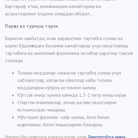
бартараф этиш, яллиғланишни камайтириш ва
асоратларнинг олдини олишдан иборат.
.
Парҳез ва турмуш тарзи
Биринчи навбатда, ичак ҳаракатини тартибга солиш ва
қорин бўшлиғидаги босимни камайтириш учун овқатланиш
тартибига ва жисмоний фаолликка эътибор қаратиш тавсия
этилади.
Толали моддалар: нажасни тартибга солиш учун
сабзавотлар, кепак ва кўкатлар каби толали
моддаларни кўпроқ истеъмол қилиш
Кўп сув ичиш: кунига камида 1,5-2 литр ичиш керак
Спиртли ичимликлар, аччиқ ва ёғли овқатларни
истеъмолдан чиқариш
Мўътадил фаоллик: сайр қилиш, йога билан
шуғулланиш, Кегел машқларини бажариш
Илгари биз мавзуси ҳақида ёзган эдик
Геморройда нима