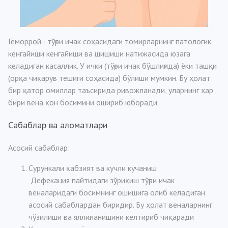
Геморрой - тўғри ичак соҳасидаги томирларнинг патологик
кенгайиши кенгайиши ва шишиши натижасида юзага
келадиган касаллик. У ички (тўғри ичак бўшлиғида) ёки ташқи
(орқа чиқарув тешиги соҳасида) бўлиши мумкин. Бу ҳолат
бир қатор омиллар таъсирида ривожланади, уларнинг ҳар
бири вена қон босимини ошириб юборади.
Сабаблар ва аломатлари
Асосий сабаблар:
Сурункали
қабзият ва кучли кучаниш
Дефекация пайтидаги зўриқиш тўғри ичак
веналаридаги босимнинг ошишига олиб келадиган
асосий сабаблардан биридир. Бу ҳолат веналарнинг
чўзилиши ва яллиғланишини келтириб чиқаради