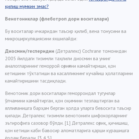
қилиш мумкин эмас?
Венотониклар (флеботроп дори воситалари)
Бу воситалар ичкаридан таъсир қилиб, вена тонусини ва
микроциркуляциясини яхшилайди:
Диосмин/гесперидин
(Детралекс) Cochrane томонидан
2005 йилдаги тизимли таҳлили диосмин ва унинг
аналогларининг геморрой оғриғини камайтириши, қон
кетишини тўхтатиши ва касалликнинг кучайиш ҳолатларини
камайтиришини тасдиқлади.
Венотоник дори воситалари геморроидал тугунлар
ўлчамини камайтирган, қон оқимини тезлаштирган ва
яллиғланишга барҳам берган ҳолда уларга бевосита таъсир
қилади. Детралекс тизимли венотониги шифокорларнинг
эътирофига сазовор бўлди. [1] Детралекс оғриқ, қичишиш,
қон кетиши каби бавосир аломатларига қарши курашишга
ёрдам беради. [3,4,5]