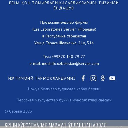
ВЕНА ҚОН ТОМИРЛАРИ КАСАЛЛИКЛАРИГА ТИЗИМЛИ
ЁНДАШУВ
Представительство фирмы
«Les Laboratoires Servier” (Франция)
в Республике Узбекистан
Улица Тараса Шевченко, 21А, 314
Тел.:
+99878 140-79-77
e-mail:
medinfo.uzbekistan@servier.com
ИЖТИМОИЙ ТАРМОҚЛАРДАМИЗ
Ножўя белгилар тўғрисида хабар бериш
Персонал маълумотлар бўйича муносабатлар сиёсати
© Сервье 2023
ҚАРШИ КЎРСАТМАЛАР МАВЖУД. ҚЎЛЛАШДАН АВВАЛ