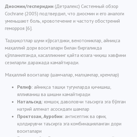
Диосмин/гесперидин
(Детралекс) Системный обзор
Cochrane (2005) подтвердил, что диосмин и его аналоги
уменьшают боль, кровотечение и частоту обострений
геморроя [6].
Тадқиқотлар шуни кўрсатдики, венотониклар, айниқса
маҳаллий дори воситалари билан биргаликда
қўлланилганда, касалликнинг қайта юзага чиқиш хавфини
сезиларли даражада камайтиради.
Маҳаллий воситалар (шамчалар, малҳамлар, кремлар)
Релиф
: айниқса ташқи тугунларда қичишиш,
яллиғланиш ва шишни камайтиради
Натальсид
: юмшоқ даволовчи таъсирга эга бўлган
натрий алгинат асосидаги шамлар
Проктозан, Ауробин
: антисептик ва оғриқ
қолдирувчи таъсирга эга комбинацияланган дори
воситалари