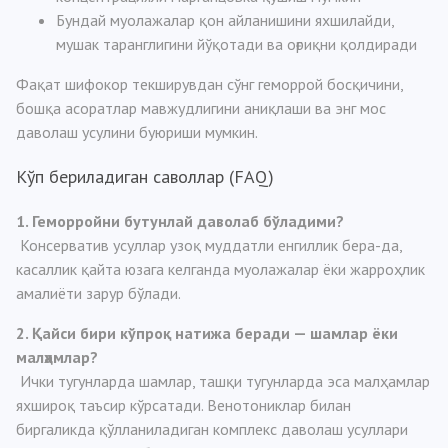
Бундай муолажалар қон айланишини яхшилайди,
мушак таранглигини йўқотади ва оғриқни қолдиради
Фақат шифокор текширувдан сўнг геморрой босқичини,
бошқа асоратлар мавжудлигини аниқлаши ва энг мос
даволаш усулини буюриши мумкин.
Кўп бериладиган саволлар (FAQ)
1. Геморройни бутунлай даволаб бўладими?
Консерватив усуллар узоқ муддатли енгиллик бера-да,
касаллик қайта юзага келганда муолажалар ёки жарроҳлик
амалиёти зарур бўлади.
2. Қайси бири кўпроқ натижа беради — шамлар ёки
малҳамлар?
Ички тугунларда шамлар, ташқи тугунларда эса малҳамлар
яхшироқ таъсир кўрсатади. Венотониклар билан
биргаликда қўлланиладиган комплекс даволаш усуллари