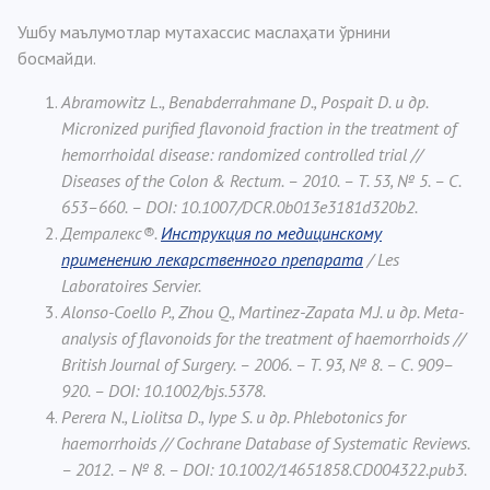
Ушбу маълумотлар мутахассис маслаҳати ўрнини
босмайди.
Abramowitz L., Benabderrahmane D., Pospait D. и др.
Micronized purified flavonoid fraction in the treatment of
hemorrhoidal disease: randomized controlled trial //
Diseases of the Colon & Rectum. – 2010. – Т. 53, № 5. – С.
653–660. – DOI: 10.1007/DCR.0b013e3181d320b2.
Детралекс®.
Инструкция по медицинскому
применению лекарственного препарата
/ Les
Laboratoires Servier.
Alonso-Coello P., Zhou Q., Martinez-Zapata M.J. и др. Meta-
analysis of flavonoids for the treatment of haemorrhoids //
British Journal of Surgery. – 2006. – Т. 93, № 8. – С. 909–
920. – DOI: 10.1002/bjs.5378.
Perera N., Liolitsa D., Iype S. и др. Phlebotonics for
haemorrhoids // Cochrane Database of Systematic Reviews.
– 2012. – № 8. – DOI: 10.1002/14651858.CD004322.pub3.